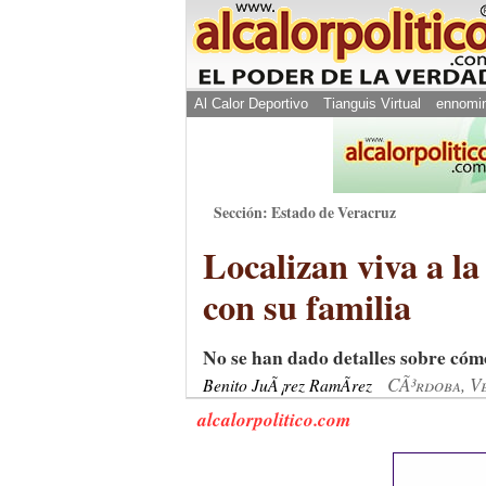
Al Calor Deportivo
Tianguis Virtual
ennomi
Sección: Estado de Veracruz
Localizan viva a l
con su familia
No se han dado detalles sobre cómo
CÃ³rdoba, V
Benito JuÃ¡rez RamÃ­rez
alcalorpolitico.com