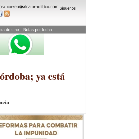
Síguenos
era de cine
Notas por fecha
órdoba; ya está
ncia