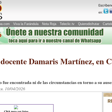
en:
na.com
Viva la Farándula
Nota Roja
Teleclic.tv
Quierodisfrutar
Cartel
a docente Damaris Martínez, en C
 fue encontrada ni de las circunstancias en torno a su ause
er. 10/04/2026
Click para ver fotos