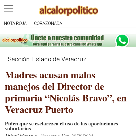
toggle
navigation
NOTA ROJA
CORAZONADA
Sección: Estado de Veracruz
Madres acusan malos
manejos del Director de
primaria “Nicolás Bravo”, en
Veracruz Puerto
Piden que se esclarezca el uso de las aportaciones
voluntarias
Abigail Montoya
Veracruz, Ver. 29/09/2025