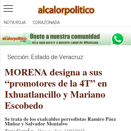
toggle
navigation
NOTA ROJA
CORAZONADA
Sección: Estado de Veracruz
MORENA designa a sus
“promotores de la 4T” en
Ixhuatlancillo y Mariano
Escobedo
Se trata de los exalcaldes perredistas Ramiro Páez
Muñoz y Salvador Montalvo
Tania GuzmÃ¡n
Orizaba, Ver. 12/03/2025