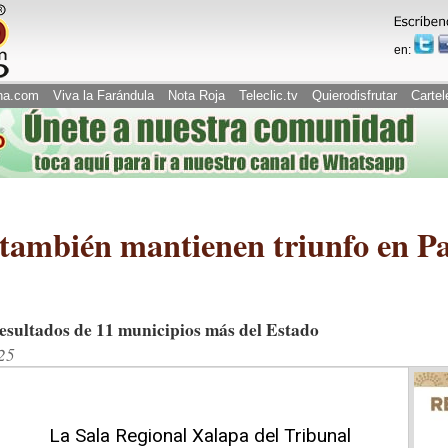
en:
na.com
Viva la Farándula
Nota Roja
Teleclic.tv
Quierodisfrutar
Cartel
ién mantienen triunfo en Pa
resultados de 11 municipios más del Estado
25
La Sala Regional Xalapa del Tribunal