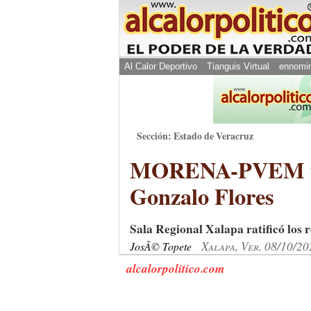
Al Calor Deportivo
Tianguis Virtual
ennomi
Sección: Estado de Veracruz
MORENA-PVEM tamb
Gonzalo Flores
Sala Regional Xalapa ratificó los 
Xalapa, Ver. 08/10/20
JosÃ© Topete
alcalorpolitico.com