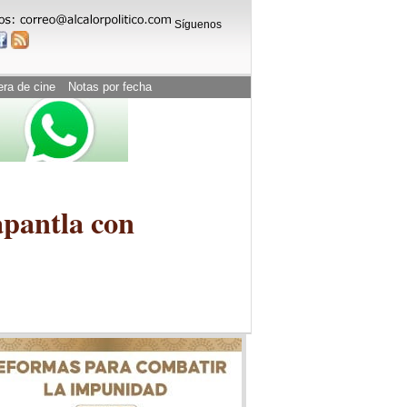
Síguenos
era de cine
Notas por fecha
pantla con