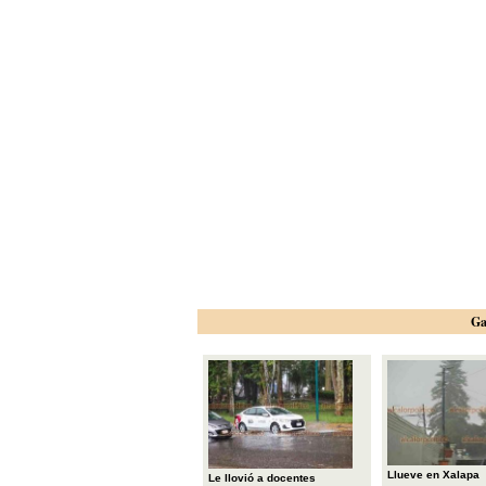
Ga
Llueve en Xalapa
Le llovió a docentes