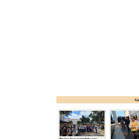
Ga
No les han cumplido con