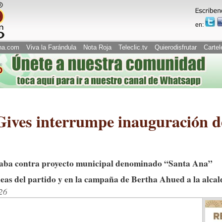
en:
na.com
Viva la Farándula
Nota Roja
Teleclic.tv
Quierodisfrutar
Cartel
Gives interrumpe inauguración 
staba contra proyecto municipal denominado “Santa Ana”
eas del partido y en la campaña de Bertha Ahued a la alcal
26