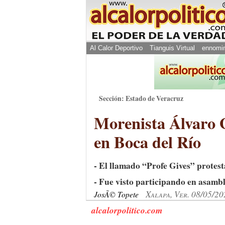
Al Calor Deportivo
Tianguis Virtual
ennomi
Sección: Estado de Veracruz
Morenista Álvaro 
en Boca del Río
- El llamado “Profe Gives” prote
- Fue visto participando en asambl
Xalapa, Ver. 08/05/20
JosÃ© Topete
alcalorpolitico.com