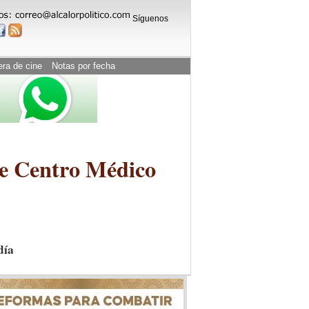
Síguenos
era de cine
Notas por fecha
de Centro Médico
día