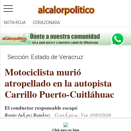
toggle
navigation
NOTA ROJA
CORAZONADA
Sección: Estado de Veracruz
Motociclista murió
atropellado en la autopista
Carrillo Puerto-Cuitláhuac
El conductor responsable escapó
Benito JuÃ¡rez RamÃ­rez
CuitlÃ¡huac, Ver. 05/03/2026
Click para ver fotos