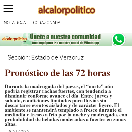
toggle
navigation
NOTA ROJA
CORAZONADA
Sección: Estado de Veracruz
Pronóstico de las 72 horas
Durante la madrugada del jueves, el “norte” aún
podría registrar rachas fuertes, con tendencia a
disminuir conforme avance el día. Entre jueves y
sábado, condiciones limitadas para lluvias sin
descartarse eventos aislados y de carácter ligero. El
ambiente se mantendrá templado a fresco durante el
mediodía y fresco a frío por la noche y madrugada, con
probabilidad de heladas moderadas a fuertes en zonas
altas.
30/10/2025