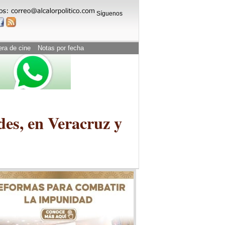
Síguenos
era de cine
Notas por fecha
des, en Veracruz y