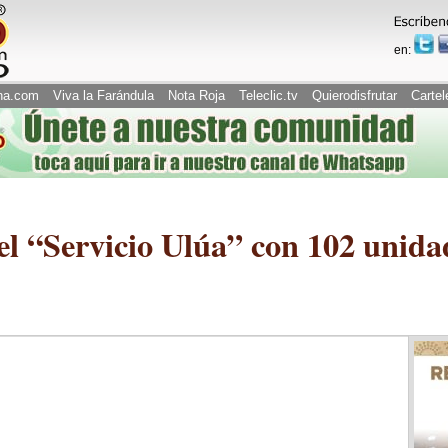
en:
na.com
Viva la Farándula
Nota Roja
Teleclic.tv
Quierodisfrutar
Cartel
 el “Servicio Ulúa” con 102 unida