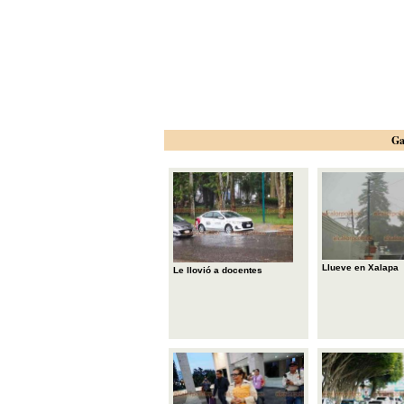
Ga
Llueve en Xalapa
Le llovió a docentes