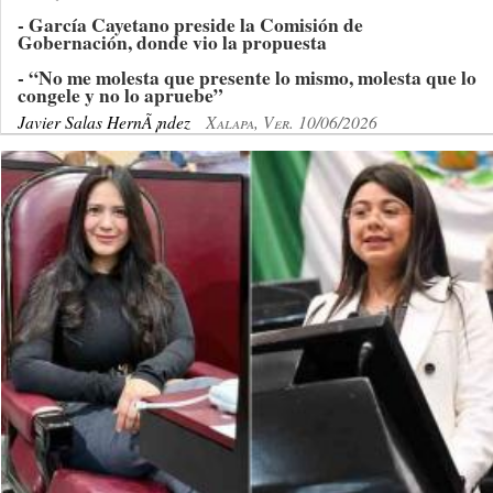
- García Cayetano preside la Comisión de
Gobernación, donde vio la propuesta
- “No me molesta que presente lo mismo, molesta que lo
congele y no lo apruebe”
Javier Salas HernÃ¡ndez
Xalapa, Ver. 10/06/2026