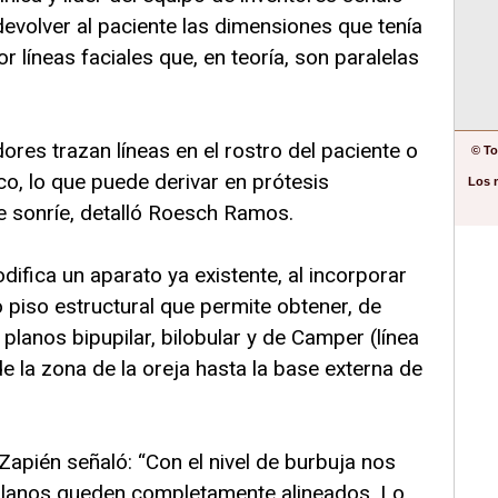
“devolver al paciente las dimensiones que tenía
 líneas faciales que, en teoría, son paralelas
dores trazan líneas en el rostro del paciente o
© To
ico, lo que puede derivar en prótesis
Los 
e sonríe, detalló Roesch Ramos.
difica un aparato ya existente, al incorporar
 piso estructural que permite obtener, de
 planos bipupilar, bilobular y de Camper (línea
e la zona de la oreja hasta la base externa de
Zapién señaló: “Con el nivel de burbuja nos
lanos queden completamente alineados. Lo