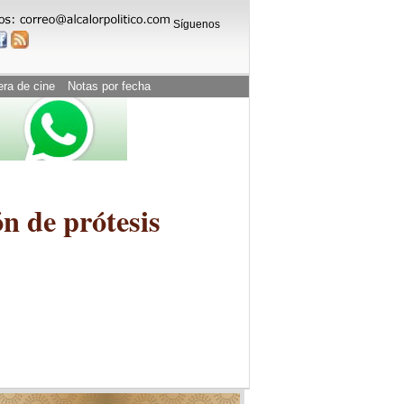
Síguenos
era de cine
Notas por fecha
n de prótesis
l