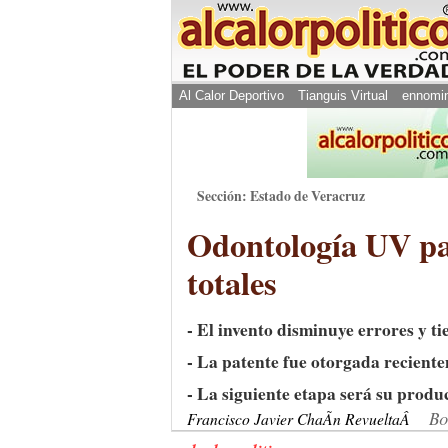
Al Calor Deportivo
Tianguis Virtual
ennomi
Sección: Estado de Veracruz
Odontología UV pat
totales
- El invento disminuye errores y t
- La patente fue otorgada recient
- La siguiente etapa será su produ
Bo
Francisco Javier ChaÃ­n RevueltaÂ