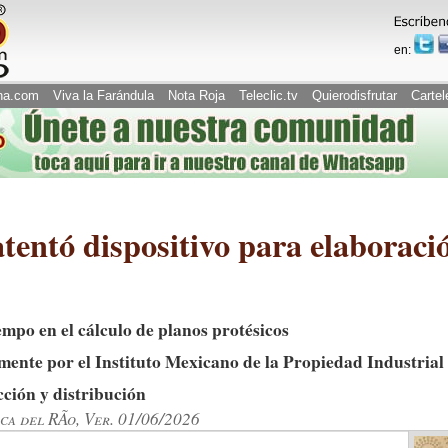
en:
na.com
Viva la Farándula
Nota Roja
Teleclic.tv
Quierodisfrutar
Cartel
entó dispositivo para elaboració
iempo en el cálculo de planos protésicos
emente por el Instituto Mexicano de la Propiedad Industria
cción y distribución
ca del RÃ­o, Ver. 01/06/2026