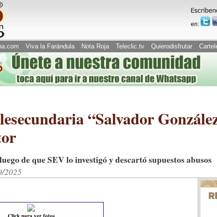
en:
na.com
Viva la Farándula
Nota Roja
Teleclic.tv
Quierodisfrutar
Cartel
lesecundaria “Salvador González
tor
luego de que SEV lo investigó y descartó supuestos abusos
0/2025
Click para ver fotos