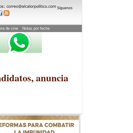
Síguenos
era de cine
Notas por fecha
ndidatos, anuncia