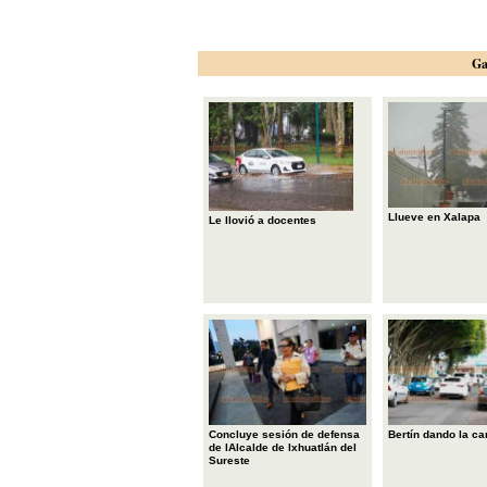
Ga
Llueve en Xalapa
Le llovió a docentes
Concluye sesión de defensa
Bertín dando la ca
de lAlcalde de Ixhuatlán del
Sureste