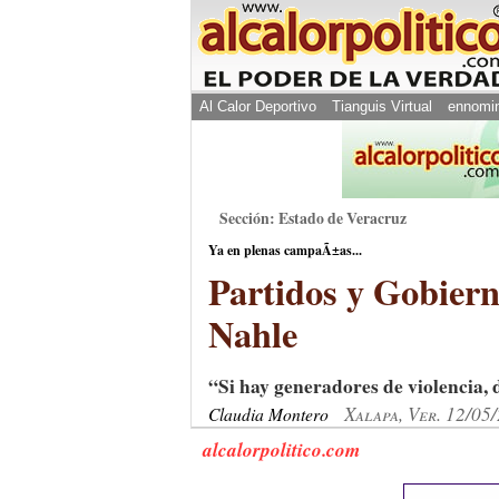
Al Calor Deportivo
Tianguis Virtual
ennomi
Sección: Estado de Veracruz
Ya en plenas campaÃ±as...
Partidos y Gobiern
Nahle
“Si hay generadores de violencia, 
Xalapa, Ver. 12/05
Claudia Montero
alcalorpolitico.com