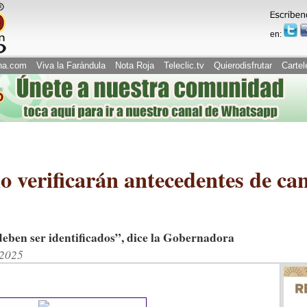
en:
na.com
Viva la Farándula
Nota Roja
Teleclic.tv
Quierodisfrutar
Cartel
o verificarán antecedentes de ca
deben ser identificados”, dice la Gobernadora
/2025