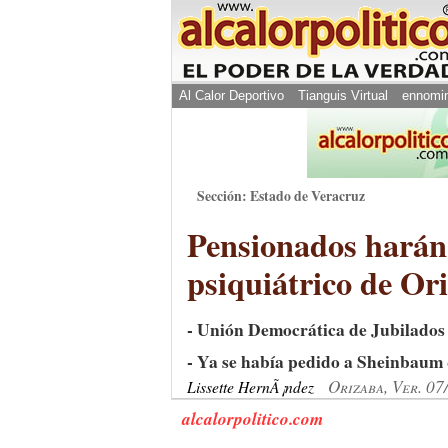
Al Calor Deportivo
Tianguis Virtual
ennomi
Sección: Estado de Veracruz
Pensionados harán 
psiquiátrico de Or
- Unión Democrática de Jubilados 
- Ya se había pedido a Sheinbaum
Orizaba, Ver. 07
Lissette HernÃ¡ndez
alcalorpolitico.com