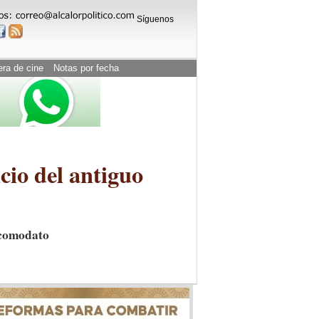
Síguenos
era de cine
Notas por fecha
cio del antiguo
 comodato