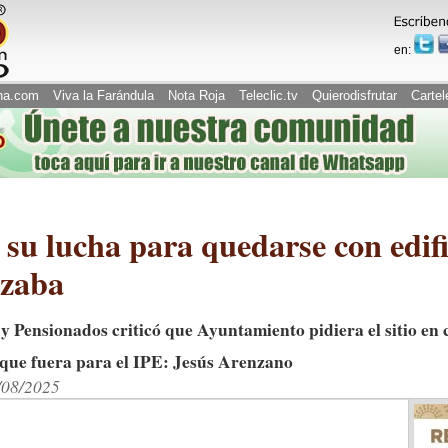
en:
na.com
Viva la Farándula
Nota Roja
Teleclic.tv
Quierodisfrutar
Cartel
su lucha para quedarse con edifi
izaba
y Pensionados criticó que Ayuntamiento pidiera el sitio en
 que fuera para el IPE: Jesús Arenzano
/08/2025