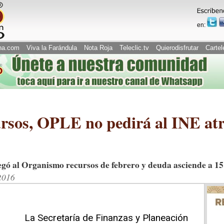
en:
na.com
Viva la Farándula
Nota Roja
Teleclic.tv
Quierodisfrutar
Cartel
cursos, OPLE no pedirá al INE atr
ó al Organismo recursos de febrero y deuda asciende a 1
2016
La Secretaría de Finanzas y Planeación