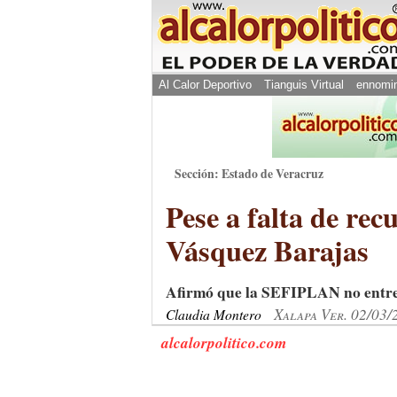
Al Calor Deportivo
Tianguis Virtual
ennomi
Sección: Estado de Veracruz
Pese a falta de re
Vásquez Barajas
Afirmó que la SEFIPLAN no entreg
Xalapa Ver. 02/03/
Claudia Montero
alcalorpolitico.com