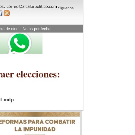
Síguenos
era de cine
Notas por fecha
aer elecciones:
51 mdp