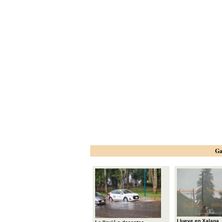
Ga
Llueve en Xalapa