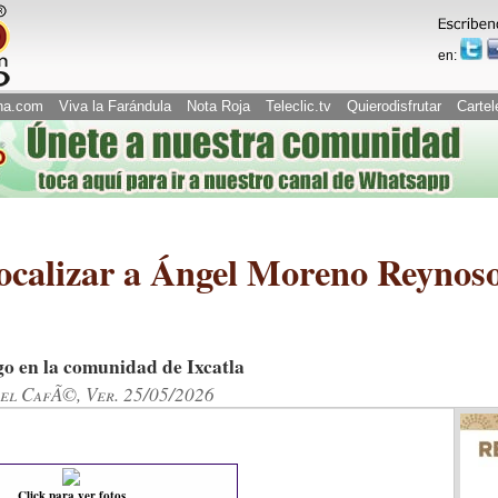
en:
na.com
Viva la Farándula
Nota Roja
Teleclic.tv
Quierodisfrutar
Cartel
ocalizar a Ángel Moreno Reynoso
o en la comunidad de Ixcatla
del CafÃ©, Ver. 25/05/2026
Click para ver fotos