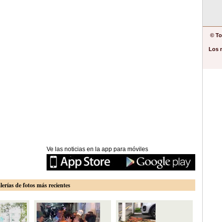
© To
Los 
Ve las noticias en la app para móviles
lerías de fotos más recientes