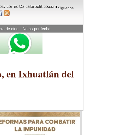
Síguenos
era de cine
Notas por fecha
, en Ixhuatlán del