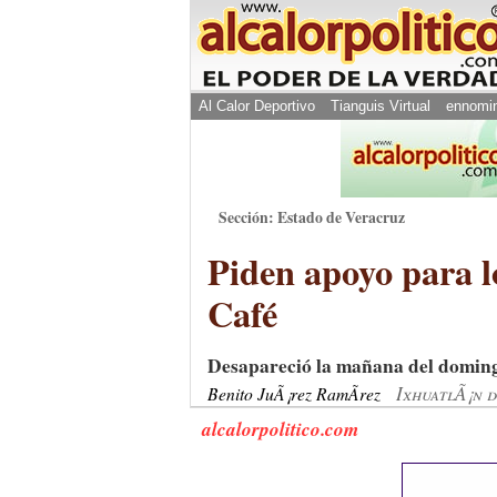
Al Calor Deportivo
Tianguis Virtual
ennomi
Sección: Estado de Veracruz
Piden apoyo para l
Café
Desapareció la mañana del doming
IxhuatlÃ¡n 
Benito JuÃ¡rez RamÃ­rez
alcalorpolitico.com