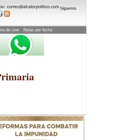
Síguenos
era de cine
Notas por fecha
Primaria