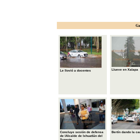
Ga
Llueve en Xalapa
Le llovió a docentes
Concluye sesión de defensa
Bertín dando la ca
de lAlcalde de Ixhuatlán del
Sureste