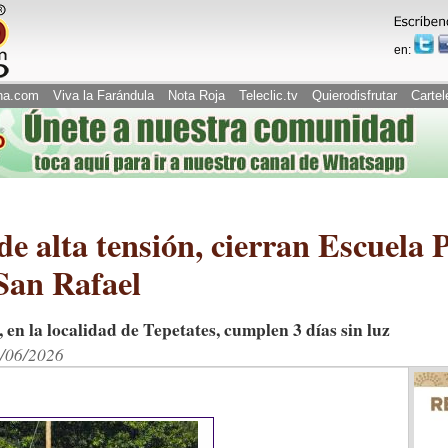
en:
na.com
Viva la Farándula
Nota Roja
Teleclic.tv
Quierodisfrutar
Cartel
de alta tensión, cierran Escuela 
San Rafael
, en la localidad de Tepetates, cumplen 3 días sin luz
2/06/2026