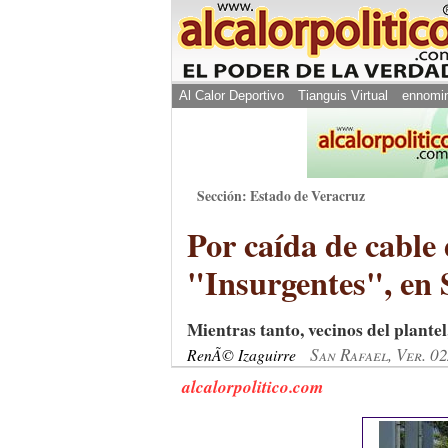
Al Calor Deportivo
Tianguis Virtual
ennomi
Sección: Estado de Veracruz
Por caída de cable 
"Insurgentes", en 
Mientras tanto, vecinos del plantel
San Rafael, Ver. 0
RenÃ© Izaguirre
alcalorpolitico.com