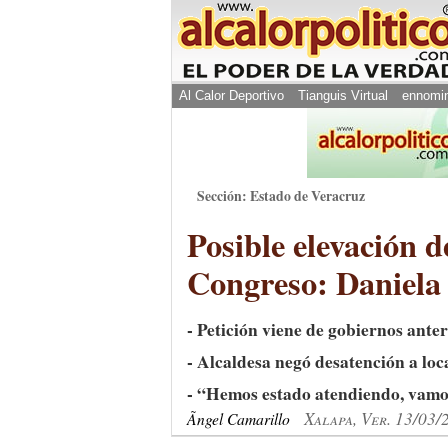
Al Calor Deportivo
Tianguis Virtual
ennomi
Sección: Estado de Veracruz
Posible elevación d
Congreso: Daniela
- Petición viene de gobiernos anter
- Alcaldesa negó desatención a lo
- “Hemos estado atendiendo, vamos
Xalapa, Ver. 13/03/
Ãngel Camarillo