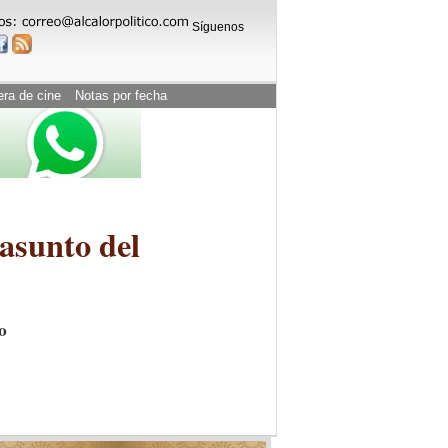
Síguenos
era de cine
Notas por fecha
 asunto del
o