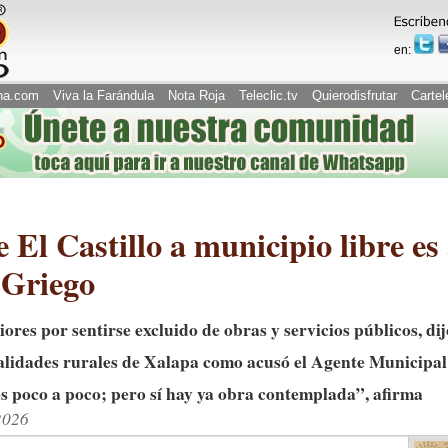
en:
na.com
Viva la Farándula
Nota Roja
Teleclic.tv
Quierodisfrutar
Cartel
e El Castillo a municipio libre es
 Griego
iores por sentirse excluido de obras y servicios públicos, dij
calidades rurales de Xalapa como acusó el Agente Municipal
 poco a poco; pero sí hay ya obra contemplada”, afirma
2026