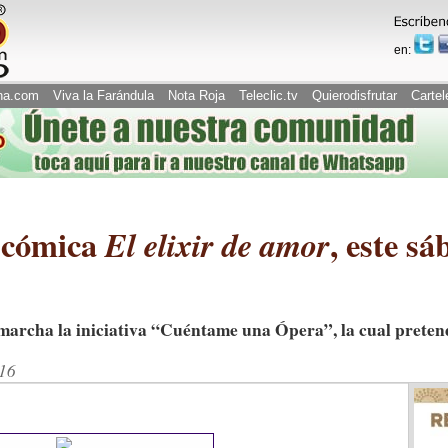
en:
na.com
Viva la Farándula
Nota Roja
Teleclic.tv
Quierodisfrutar
Cartel
 cómica
, este s
El elixir de amor
marcha la iniciativa “Cuéntame una Ópera”, la cual preten
016