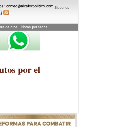
Síguenos
era de cine
Notas por fecha
utos por el