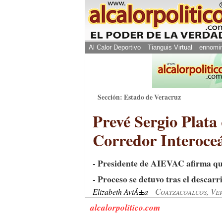
Al Calor Deportivo
Tianguis Virtual
ennomi
Sección: Estado de Veracruz
Prevé Sergio Plata 
Corredor Interoce
- Presidente de AIEVAC afirma qu
- Proceso se detuvo tras el descar
Coatzacoalcos, Ve
Elizabeth AviÃ±a
alcalorpolitico.com