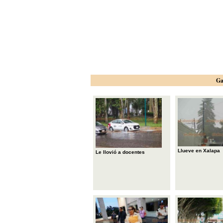
Ga
Llueve en Xalapa
Le llovió a docentes