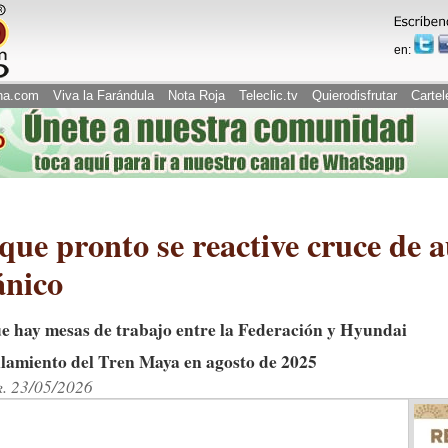
en:
na.com
Viva la Farándula
Nota Roja
Teleclic.tv
Quierodisfrutar
Cartel
que pronto se reactive cruce de a
ánico
e hay mesas de trabajo entre la Federación y Hyundai
rilamiento del Tren Maya en agosto de 2025
r. 23/05/2026