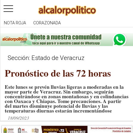
toggle
navigation
NOTA ROJA
CORAZONADA
Sección: Estado de Veracruz
Pronóstico de las 72 horas
Este lunes se prevén lluvias ligeras a moderadas en la
mayor parte de Veracruz. Sin embargo, seguirán
concentrándose en zonas montañosas y en colindancias
con Oaxaca y Chiapas. Tome precauciones. A partir
del martes disminuye potencial de lluvias y las
temperaturas diurnas estarán incrementándose
18/09/2023