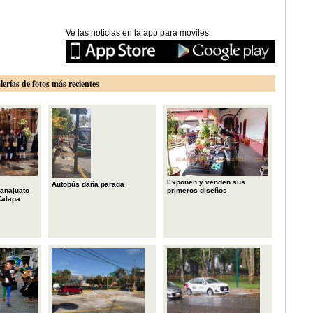
Ve las noticias en la app para móviles
lerías de fotos más recientes
Exponen y venden sus
Autobús daña parada
primeros diseños
anajuato
Xalapa