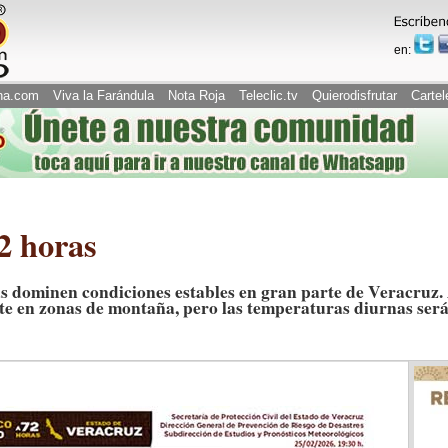
en:
na.com
Viva la Farándula
Nota Roja
Teleclic.tv
Quierodisfrutar
Cartel
72 horas
ías dominen condiciones estables en gran parte de Veracruz. 
e en zonas de montaña, pero las temperaturas diurnas será