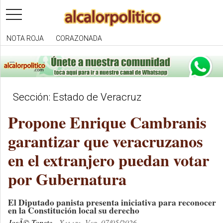
toggle
navigation
NOTA ROJA
CORAZONADA
Sección: Estado de Veracruz
Propone Enrique Cambranis
garantizar que veracruzanos
en el extranjero puedan votar
por Gubernatura
El Diputado panista presenta iniciativa para reconocer
en la Constitución local su derecho
JosÃ© Topete
Xalapa, Ver. 07/05/2026