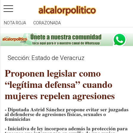
toggle
navigation
NOTA ROJA
CORAZONADA
Sección: Estado de Veracruz
Proponen legislar como
“legítima defensa” cuando
mujeres repelen agresiones
- Diputada Astrid Sánchez propone evitar ser juzgadas
al defenderse de agresiones físicas, sexuales o
feminicidas
- Iniciativa de ley incorpora además la protección para