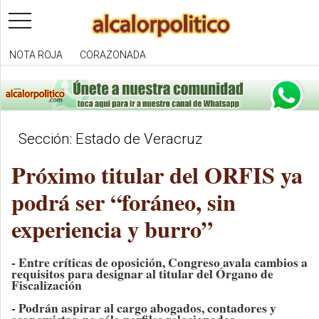
toggle
navigation
NOTA ROJA
CORAZONADA
Sección: Estado de Veracruz
Próximo titular del ORFIS ya
podrá ser “foráneo, sin
experiencia y burro”
- Entre críticas de oposición, Congreso avala cambios a
requisitos para designar al titular del Órgano de
Fiscalización
- Podrán aspirar al cargo abogados, contadores y