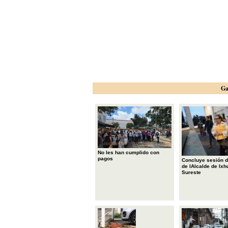
Ga
No les han cumplido con
pagos
Concluye sesión d
de lAlcalde de Ixh
Sureste