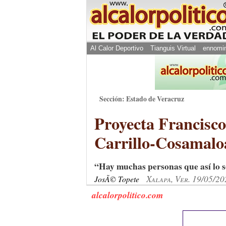
Al Calor Deportivo
Tianguis Virtual
ennomi
Sección: Estado de Veracruz
Proyecta Francisco
Carrillo-Cosamal
“Hay muchas personas que así lo so
Xalapa, Ver. 19/05/20
JosÃ© Topete
alcalorpolitico.com