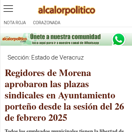
toggle
navigation
NOTA ROJA
CORAZONADA
Sección: Estado de Veracruz
Regidores de Morena
aprobaron las plazas
sindicales en Ayuntamiento
porteño desde la sesión del 26
de febrero 2025
Todos los empleados municipales tienen la libertad de