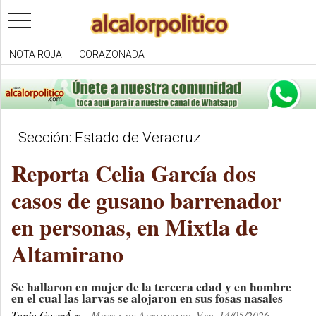
toggle
navigation
NOTA ROJA
CORAZONADA
Sección: Estado de Veracruz
Reporta Celia García dos
casos de gusano barrenador
en personas, en Mixtla de
Altamirano
Se hallaron en mujer de la tercera edad y en hombre
en el cual las larvas se alojaron en sus fosas nasales
Tania GuzmÃ¡n
Mixtla de Altamirano, Ver. 14/05/2026