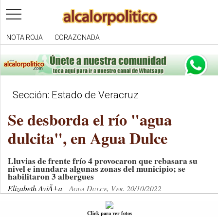
toggle
navigation
NOTA ROJA
CORAZONADA
Sección: Estado de Veracruz
Se desborda el río "agua
dulcita", en Agua Dulce
Lluvias de frente frío 4 provocaron que rebasara su
nivel e inundara algunas zonas del municipio; se
habilitaron 3 albergues
Elizabeth AviÃ±a
Agua Dulce, Ver. 20/10/2022
Click para ver fotos