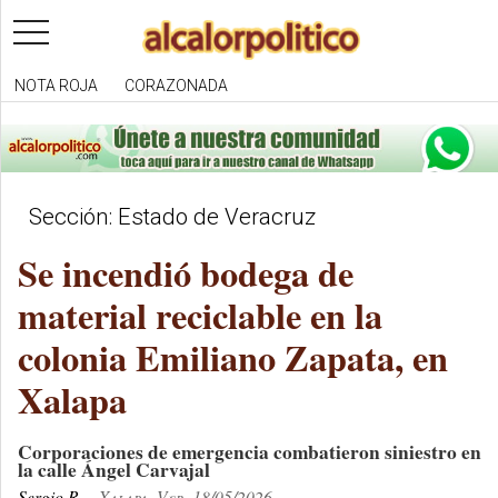
toggle
navigation
NOTA ROJA
CORAZONADA
Sección: Estado de Veracruz
Se incendió bodega de
material reciclable en la
colonia Emiliano Zapata, en
Xalapa
Corporaciones de emergencia combatieron siniestro en
la calle Ángel Carvajal
Sergio R.
Xalapa, Ver. 18/05/2026