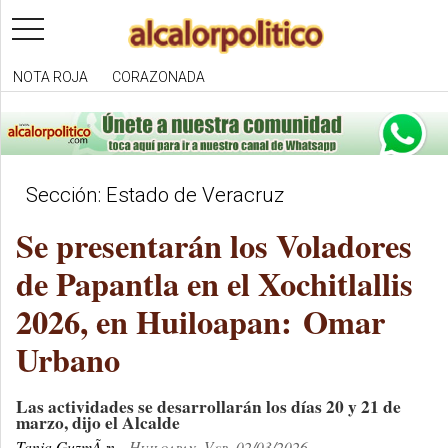
toggle
navigation
NOTA ROJA
CORAZONADA
Sección: Estado de Veracruz
Se presentarán los Voladores
de Papantla en el Xochitlallis
2026, en Huiloapan: Omar
Urbano
Las actividades se desarrollarán los días 20 y 21 de
marzo, dijo el Alcalde
Tania GuzmÃ¡n
Huiloapan, Ver. 02/03/2026