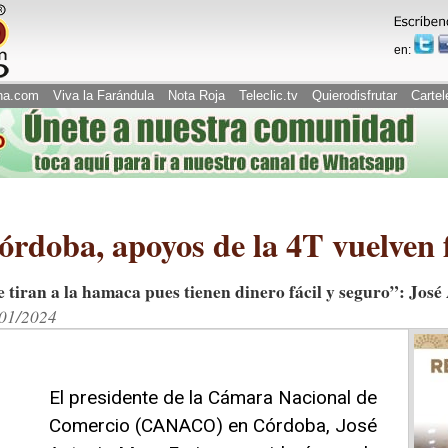
en:
na.com
Viva la Farándula
Nota Roja
Teleclic.tv
Quierodisfrutar
Cartel
oba, apoyos de la 4T vuelven fl
e tiran a la hamaca pues tienen dinero fácil y seguro”: Jos
/01/2024
El presidente de la Cámara Nacional de
Comercio (CANACO) en Córdoba, José