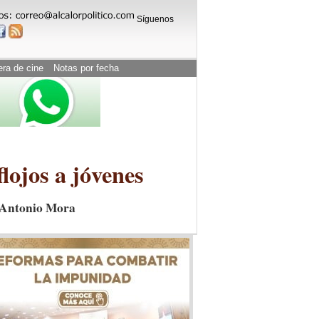
Síguenos
era de cine
Notas por fecha
ojos a jóvenes
é Antonio Mora