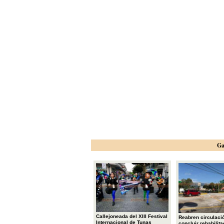
Ga
Callejoneada del XIII Festival
Reabren circulació
Internacional de Tunas
concluir rehabilita