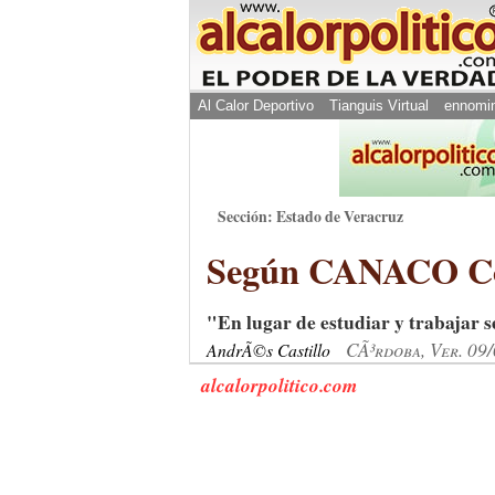
Al Calor Deportivo
Tianguis Virtual
ennomi
Sección: Estado de Veracruz
Según CANACO Córd
"En lugar de estudiar y trabajar s
CÃ³rdoba, Ver. 09
AndrÃ©s Castillo
alcalorpolitico.com