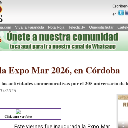
en:
na.com
Viva la Farándula
Nota Roja
Teleclic.tv
Quierodisfrutar
Cartel
a Expo Mar 2026, en Córdoba
 las actividades conmemorativas por el 205 aniversario de 
/05/2026
Click para ver fotos
Este viernes fue inaugurada la Expo Mar