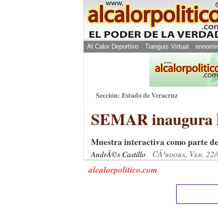
Al Calor Deportivo
Tianguis Virtual
ennomi
Sección: Estado de Veracruz
SEMAR inaugura l
Muestra interactiva como parte de
CÃ³rdoba, Ver. 22
AndrÃ©s Castillo
alcalorpolitico.com