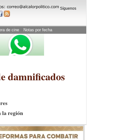
Síguenos
era de cine
Notas por fecha
de damnificados
eres
 la región