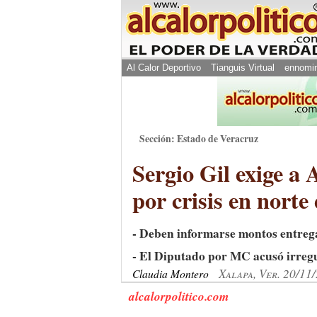
Al Calor Deportivo
Tianguis Virtual
ennomi
Sección: Estado de Veracruz
Sergio Gil exige a
por crisis en norte
- Deben informarse montos entreg
- El Diputado por MC acusó irregul
Xalapa, Ver. 20/11
Claudia Montero
alcalorpolitico.com