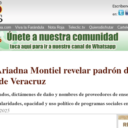
en:
na.com
Viva la Farándula
Nota Roja
Teleclic.tv
Quierodisfrutar
Cartel
 Ariadna Montiel revelar padrón 
 de Veracruz
ados, dictámenes de daño y nombres de proveedores de ens
aridades, opacidad y uso político de programas sociales en
/2025