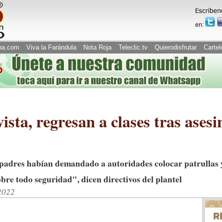
en:
na.com
Viva la Farándula
Nota Roja
Teleclic.tv
Quierodisfrutar
Cartel
vista, regresan a clases tras ases
 padres habían demandado a autoridades colocar patrullas y
obre todo seguridad", dicen directivos del plantel
2022