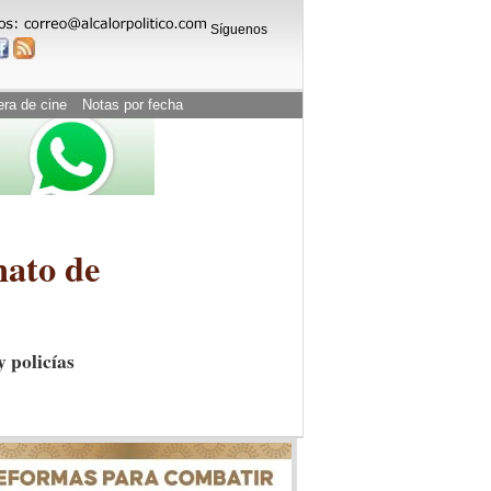
Síguenos
era de cine
Notas por fecha
inato de
 policías