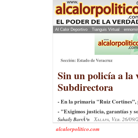
Al Calor Deportivo
Tianguis Virtual
ennomi
Sección: Estado de Veracruz
Sin un policía a la 
Subdirectora
- En la primaria "Ruiz Cortines”,
- "Exigimos justicia, garantías y s
Xalapa, Ver. 26/09/
Suhaily BarrÃ³n
alcalorpolitico.com