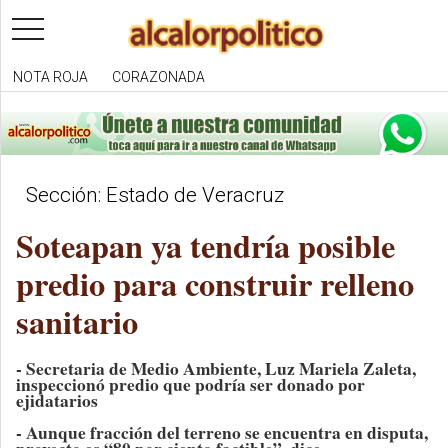
toggle
navigation
NOTA ROJA
CORAZONADA
Sección: Estado de Veracruz
Soteapan ya tendría posible
predio para construir relleno
sanitario
- Secretaria de Medio Ambiente, Luz Mariela Zaleta,
inspeccionó predio que podría ser donado por
ejidatarios
- Aunque fracción del terreno se encuentra en disputa,