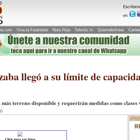
en:
na.com
Viva la Farándula
Nota Roja
Teleclic.tv
Quierodisfrutar
Cartel
aba llegó a su límite de capacida
n más terreno disponible y requerirán medidas como clases 
26
Click para ver fotos