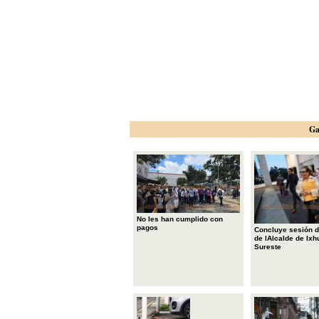
Ga
No les han cumplido con
pagos
Concluye sesión d
de lAlcalde de Ixh
Sureste