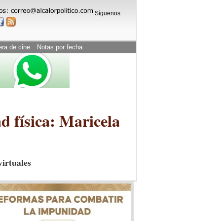
Síguenos
era de cine
Notas por fecha
d física: Maricela
virtuales