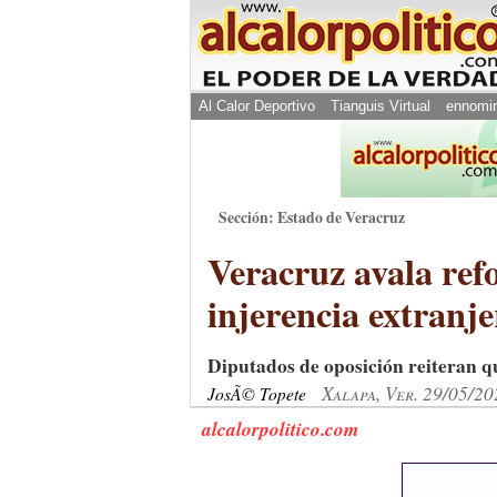
Al Calor Deportivo
Tianguis Virtual
ennomi
Sección: Estado de Veracruz
Veracruz avala ref
injerencia extranje
Diputados de oposición reiteran qu
Xalapa, Ver. 29/05/20
JosÃ© Topete
alcalorpolitico.com