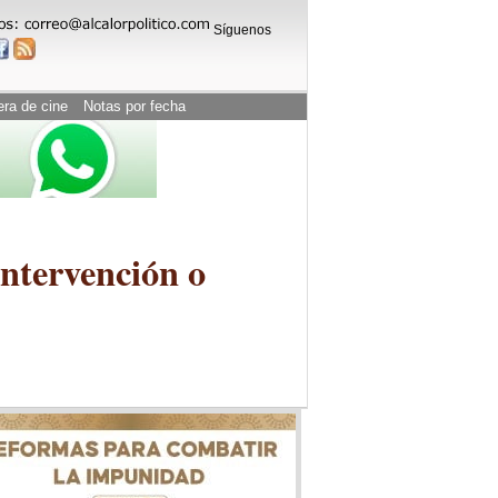
Síguenos
era de cine
Notas por fecha
intervención o