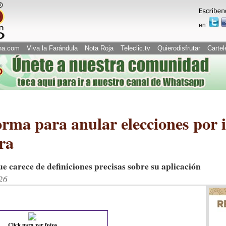
en:
na.com
Viva la Farándula
Nota Roja
Teleclic.tv
Quierodisfrutar
Cartel
orma para anular elecciones por 
ra
e carece de definiciones precisas sobre su aplicación
26
Click para ver fotos