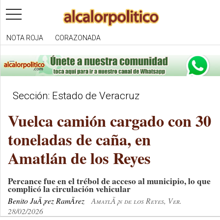
toggle
navigation
NOTA ROJA
CORAZONADA
Sección: Estado de Veracruz
Vuelca camión cargado con 30
toneladas de caña, en
Amatlán de los Reyes
Percance fue en el trébol de acceso al municipio, lo que
complicó la circulación vehicular
Benito JuÃ¡rez RamÃ­rez
AmatlÃ¡n de los Reyes, Ver.
28/02/2026