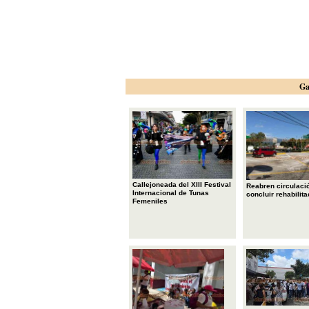
Ga
Callejoneada del XIII Festival
Reabren circulació
Internacional de Tunas
concluir rehabilita
Femeniles