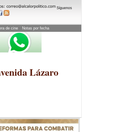
Síguenos
era de cine
Notas por fecha
 avenida Lázaro