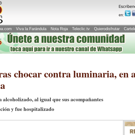
en:
na.com
Viva la Farándula
Nota Roja
Teleclic.tv
Quierodisfrutar
Cartel
tras chocar contra luminaria, en
pa
a alcoholizado, al igual que sus acompañantes
ación y fue hospitalizado