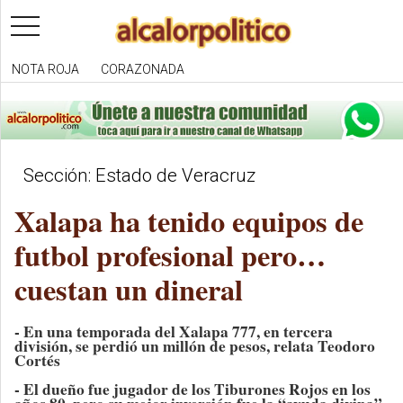
toggle
navigation
NOTA ROJA
CORAZONADA
Sección: Estado de Veracruz
Xalapa ha tenido equipos de
futbol profesional pero…
cuestan un dineral
- En una temporada del Xalapa 777, en tercera
división, se perdió un millón de pesos, relata Teodoro
Cortés
- El dueño fue jugador de los Tiburones Rojos en los