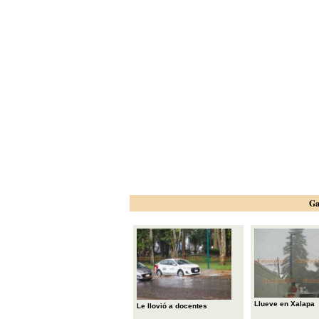
Ga
Llueve en Xalapa
Le llovió a docentes