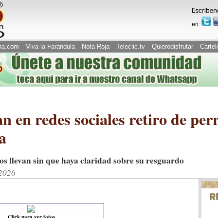
en:
na.com
Viva la Farándula
Nota Roja
Teleclic.tv
Quierodisfrutar
Cartel
an en redes sociales retiro de pe
a
os llevan sin que haya claridad sobre su resguardo
/2026
Click para ver fotos