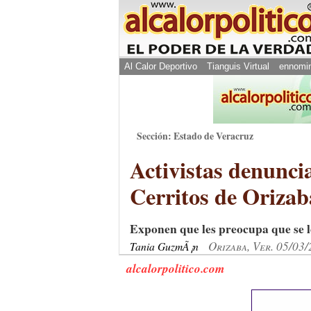
Al Calor Deportivo
Tianguis Virtual
ennomi
Sección: Estado de Veracruz
Activistas denunci
Cerritos de Orizab
Exponen que les preocupa que se l
Orizaba, Ver. 05/03
Tania GuzmÃ¡n
alcalorpolitico.com