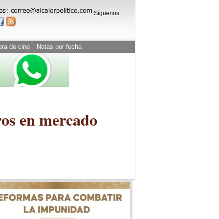
Síguenos
era de cine
Notas por fecha
rros en mercado