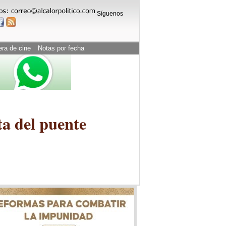
Síguenos
era de cine
Notas por fecha
ta del puente