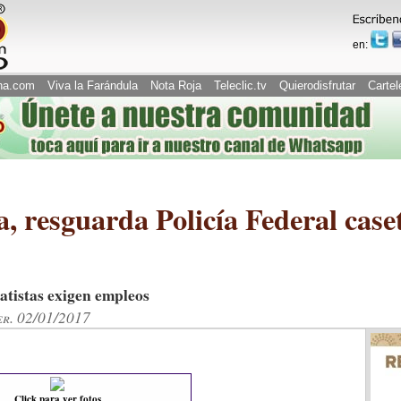
en:
na.com
Viva la Farándula
Nota Roja
Teleclic.tv
Quierodisfrutar
Cartel
a, resguarda Policía Federal case
atistas exigen empleos
er. 02/01/2017
Click para ver fotos