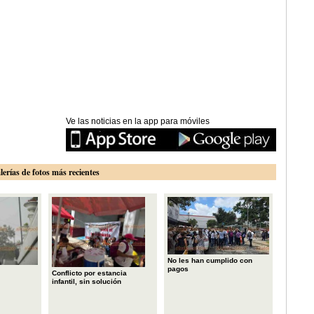
Ve las noticias en la app para móviles
lerías de fotos más recientes
No les han cumplido con
pagos
Conflicto por estancia
infantil, sin solución