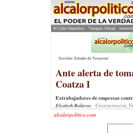
Al Calor Deportivo
Tianguis Virtual
ennomi
Sección: Estado de Veracruz
Ante alerta de tom
Coatza I
Extrabajadores de empresas contr
Coatzacoalcos, V
Elizabeth Balderas
alcalorpolitico.com