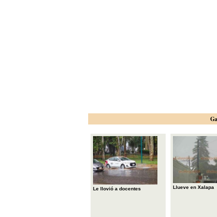
Ga
Llueve en Xalapa
Le llovió a docentes