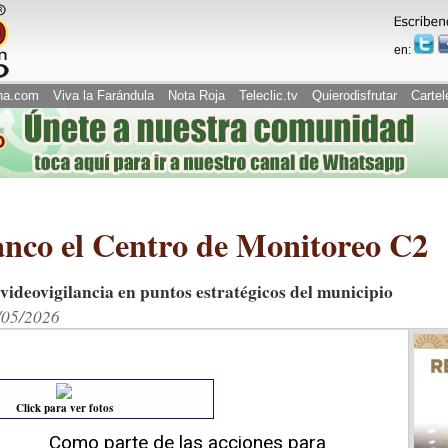
en:
na.com
Viva la Farándula
Nota Roja
Teleclic.tv
Quierodisfrutar
Cartel
anco el Centro de Monitoreo C2
ideovigilancia en puntos estratégicos del municipio
8/05/2026
Click para ver fotos
Como parte de las acciones para