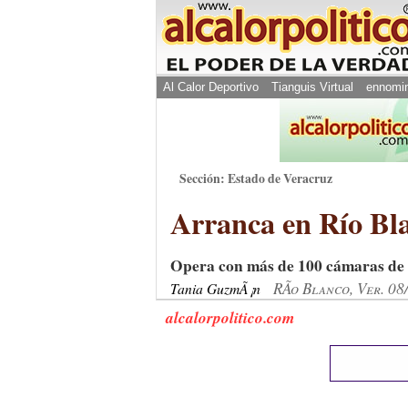
Al Calor Deportivo
Tianguis Virtual
ennomi
Sección: Estado de Veracruz
Arranca en Río Bl
Opera con más de 100 cámaras de v
RÃ­o Blanco, Ver. 0
Tania GuzmÃ¡n
alcalorpolitico.com