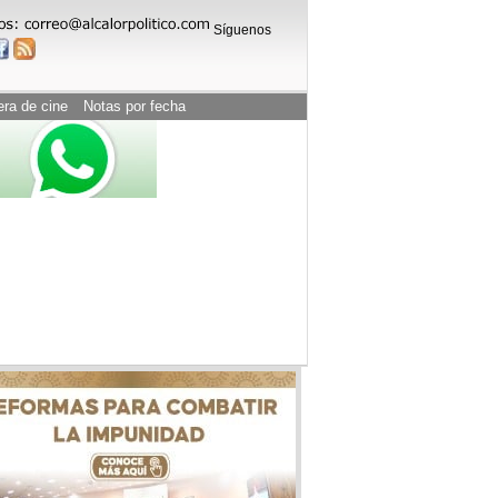
Síguenos
era de cine
Notas por fecha