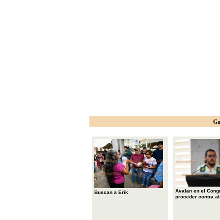
Ga
Avalan en el Cong
Buscan a Erik
proceder contra a