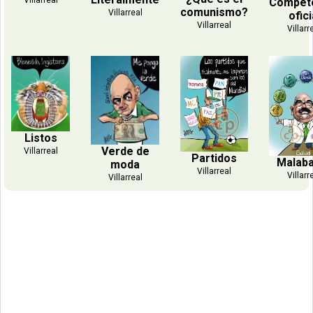
Villarreal
Compet
comunismo?
Villarreal
ofici
Villarreal
Villarr
Listos
Verde de
Villarreal
Partidos
Malab
moda
Villarreal
Villarr
Villarreal