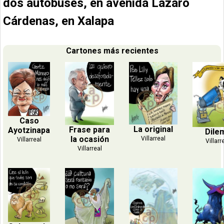
dos autobuses, en avenida Lázaro
Cárdenas, en Xalapa
Cartones más recientes
Caso
La original
Frase para
Ayotzinapa
Dile
la ocasión
Villarreal
Villarreal
Villarr
Villarreal