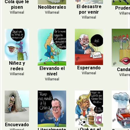
Cola que le
El desastre
Neoliberales
pisen
Prude
por venir
Villarreal
Villarreal
Villarr
Villarreal
Niñez y
Esperando
Elevando el
redes
Cand
nivel
Villarreal
Villarreal
Villarr
Villarreal
Encuevado
¿Qué es el
Literalmente