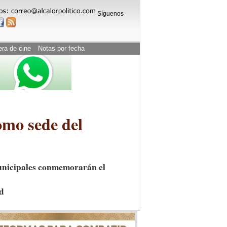
Síguenos
era de cine
Notas por fecha
omo sede del
municipales conmemorarán el
ad