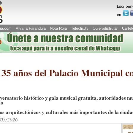
en:
na.com
Viva la Farándula
Nota Roja
Teleclic.tv
Quierodisfrutar
Cartel
35 años del Palacio Municipal c
nversatorio histórico y gala musical gratuita, autoridades 
io
os arquitectónicos y culturales más importantes de la ciud
/05/2026