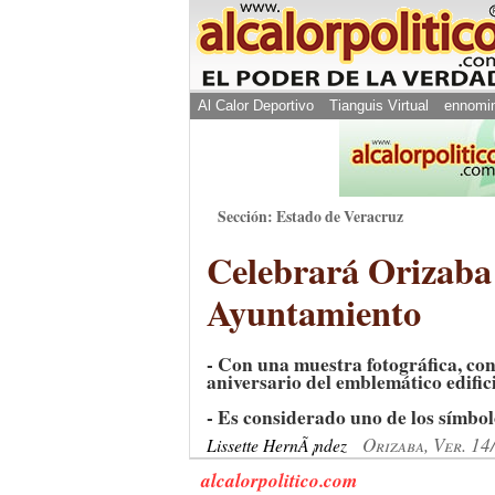
Al Calor Deportivo
Tianguis Virtual
ennomi
Sección: Estado de Veracruz
Celebrará Orizaba 
Ayuntamiento
- Con una muestra fotográfica, co
aniversario del emblemático edific
- Es considerado uno de los símbol
Orizaba, Ver. 14
Lissette HernÃ¡ndez
alcalorpolitico.com