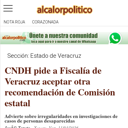
toggle
navigation
NOTA ROJA
CORAZONADA
Sección: Estado de Veracruz
CNDH pide a Fiscalía de
Veracruz aceptar otra
recomendación de Comisión
estatal
Advierte sobre irregularidades en investigaciones de
casos de personas desaparecidas
JosÃ© Topete
Xalapa, Ver. 11/03/2026