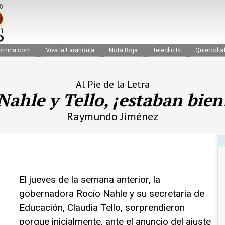
omina.com
Viva la Farándula
Nota Roja
Teleclic.tv
Quierodisf
Al Pie de la Letra
Nahle y Tello, ¡estaban bien
Raymundo Jiménez
El jueves de la semana anterior, la
gobernadora Rocío Nahle y su secretaria de
Educación, Claudia Tello, sorprendieron
porque inicialmente, ante el anuncio del ajuste