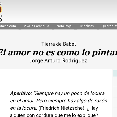
omina.com
Viva la Farándula
Nota Roja
Teleclic.tv
Quierodisf
Tierra de Babel
El amor no es como lo pinta
Jorge Arturo Rodríguez
Aperitivo:
“Siempre hay un poco de locura
en el amor. Pero siempre hay algo de razón
en la locura
. (Friedrich Nietzsche). ¿Hay
alguien con cordura que me lo explique?