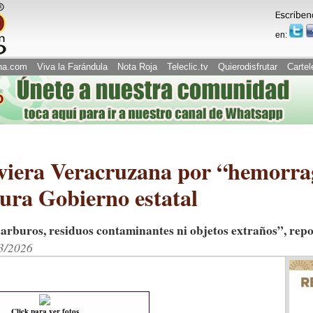
en:
na.com
Viva la Farándula
Nota Roja
Teleclic.tv
Quierodisfrutar
Cartel
viera Veracruzana por “hemorrag
ura Gobierno estatal
carburos, residuos contaminantes ni objetos extraños”, re
03/2026
Click para ver fotos