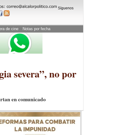
Síguenos
era de cine
Notas por fecha
ia severa”, no por
portan en comunicado