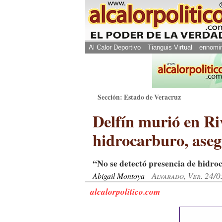
Al Calor Deportivo
Tianguis Virtual
ennomi
Sección: Estado de Veracruz
Delfín murió en Ri
hidrocarburo, aseg
“No se detectó presencia de hidro
Alvarado, Ver. 24/
Abigail Montoya
alcalorpolitico.com