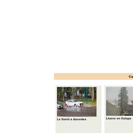
Ga
Llueve en Xalapa
Le llovió a docentes