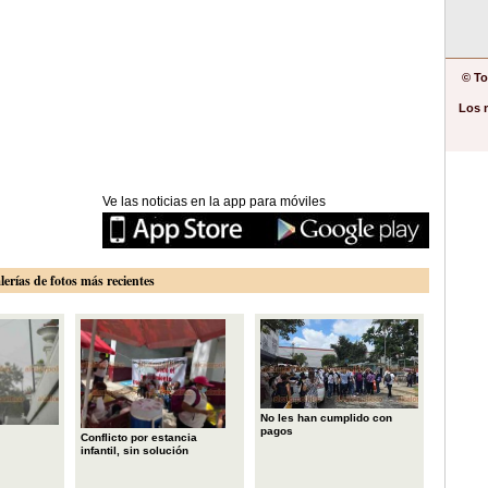
© To
Los 
Ve las noticias en la app para móviles
lerías de fotos más recientes
No les han cumplido con
pagos
Conflicto por estancia
infantil, sin solución