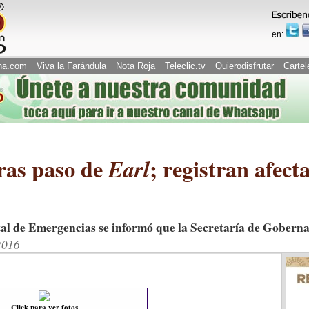
en:
na.com
Viva la Farándula
Nota Roja
Teleclic.tv
Quierodisfrutar
Cartel
tras paso de
; registran afect
Earl
tal de Emergencias se informó que la Secretaría de Goberna
2016
Click para ver fotos