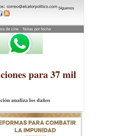
Síguenos
era de cine
Notas por fecha
aciones para 37 mil
ción analiza los daños